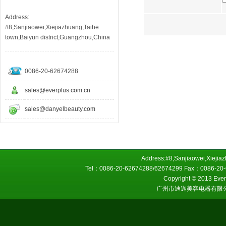
Address:
#8,Sanjiaowei,Xiejiazhuang,Taihe
town,Baiyun district,Guangzhou,China
0086-20-62674288
sales@everplus.com.cn
sales@danyelbeauty.com
Address:#8,Sanjiaowei,Xiejiaz
Tel：0086-20-62674288/62674299 Fax：0086-20-6
Copyright © 2013 Everp
广州市迪迦美容电器有限公