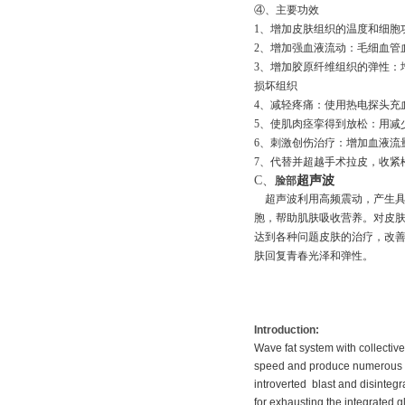
④
、主要功效
1
、增加皮肤组织的温度和细胞
2
、增加强血液流动：毛细血管
3
、增加胶原纤维组织的弹性：
损坏组织
4
、减轻疼痛：使用热电探头充
5
、使肌肉痉挛得到放松：用减
6
、刺激创伤治疗：增加血液流
7
、代替并超越手术拉皮，收紧
C
、
超声波
脸部
超声波利用高频震动，产生
胞，帮助肌肤吸收营养。对皮
达到各种问题皮肤的治疗，改
肤回复青春光泽和弹性。
Introduction:
Wave fat system with collectiv
speed and produce numerous vac
introverted blast and disintegr
for exhausting the integrated g