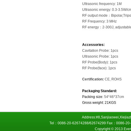
Ultrasonic frequency: 1M
Ultrasonic energy: 0.3-3.5W/c
RF output mode
：
Bipolar,Tripo
RF Frequency: 3 MHz
RF energy
：
2-300J, adjustabl
Accessories:
Cavitation Probe: 1pcs
Ultrasonic Probe: 1pcs
RF Probe(Body): 1pcs
RF Probe(face): 1pcs
Certification:
CE, ROHS
Packaging Standard:
Packing size:
54*46*37cm
Gross weight: 21KGS
Address:#8,Sanjiaowei,Xiejiaz
Tel：0086-20-62674288/62674299 Fax：0086-20-6
Copyright © 2013 Everp