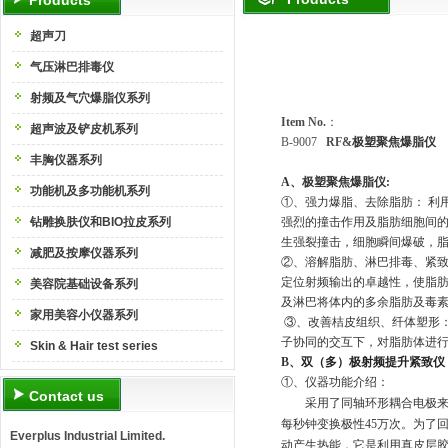
Products
超声刀
气压淋巴排毒仪
射频及气穴爆脂仪系列
Item No.
：
超声波及铲皮机系列
B-9007
RF&
极塑聚焦爆脂仪
丰胸仪器系列
A
、极塑聚焦爆脂仪
:
功能机及多功能机系列
①
、强力爆脂、去除脂肪：
利
钻雕换肤仪和BIO拉皮系列
强烈的撞击作用及脂肪细胞间
生强裂撞击，细胞瞬间爆破，
减肥及按摩仪器系列
②
、溶解脂肪、淋巴排毒、紧
定位射频输出的卓越性，使脂
美容院基础设备系列
及淋巴将体内的多余脂肪及毒
家用美容小仪器系列
③
、改善桔皮组织、纤体塑形
子协同的交互下，对脂肪体进
Skin & Hair test series
B
、
双（多）极射频提升紧致仪
①
、仪器功能介绍：
Contact us
采用了同轴环形耦合电极
每秒钟变换极性
45
万次。为了
Everplus Industrial Limited.
动产生热能，它是利用真皮层