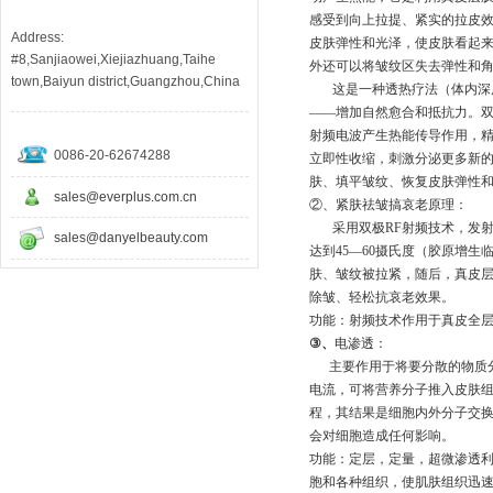
感受到向上拉提、紧实的拉皮
Address:
皮肤弹性和光泽，使皮肤看起
#8,Sanjiaowei,Xiejiazhuang,Taihe
外还可以将皱纹区失去弹性和
town,Baiyun district,Guangzhou,China
这是一种透热疗法（体内深
——增加自然愈合和抵抗力。
射频电波产生热能传导作用，
0086-20-62674288
立即性收缩，刺激分泌更多新
肤、填平皱纹、恢复皮肤弹性
sales@everplus.com.cn
②
、紧肤祛皱搞哀老原理：
采用双极
RF
射频技术，发
sales@danyelbeauty.com
达到
45
—
60
摄氏度（胶原增生
肤、皱纹被拉紧，随后，真皮
除皱、轻松抗哀老效果。
功能：射频技术作用于真皮全
③
、
电渗透：
主要作用于将要分散的物质
电流，可将营养分子推入皮肤
程，其结果是细胞内外分子交
会对细胞造成任何影响。
功能：定层，定量，超微渗透
胞和各种组织，使肌肤组织迅