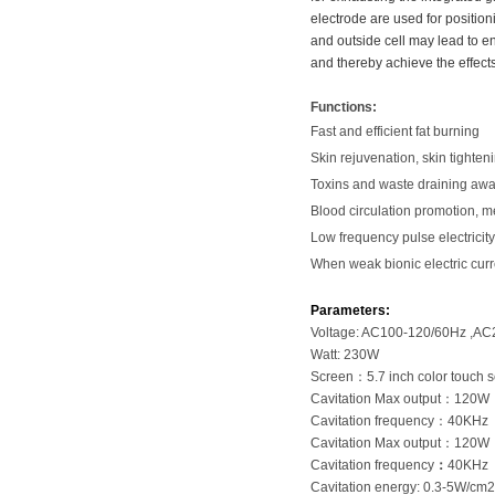
electrode are used for positioni
and outside cell may lead to en
and thereby achieve the effect
Functions:
Fast and efficient fat burning
Skin rejuvenation, skin tighten
Toxins and waste draining awa
Blood circulation promotion, 
Low frequency pulse electricity
When weak bionic electric curre
Parameters:
Voltage: AC100-120/60Hz ,A
Watt: 230W
Screen
：
5.7 inch color touch 
Cavitation Max output
：
120W
Cavitation frequency
：
40KHz
Cavitation Max output
：
120W
Cavitation frequency
：
40KHz
Cavitation energy: 0.3-5W/cm2