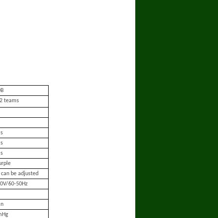
0B
12 teams
ms
ms
ms
urple
e can be adjusted
40V/60-50Hz
in
mHg