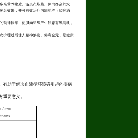
多余营养物质、游离态脂肪、体内多余的水
见影效果，并可有效治疗内部肥胖（如啤洒
的韵律按摩，使肌肉组织产生静态有氧消耗，
次护理过后使人精神焕发、倦意全无，是健康
，有助于解决血液循环障碍引起的疾病
有重要意义。
B-8320T
4 teams