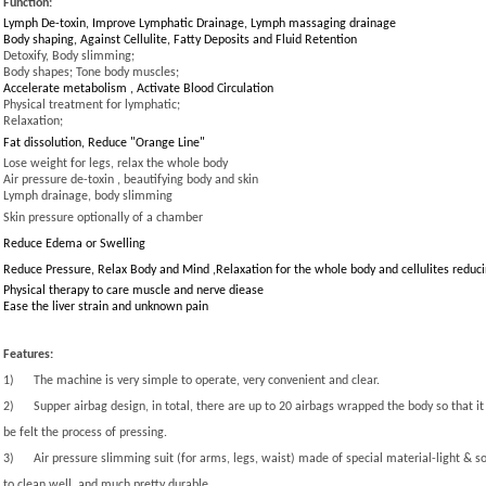
Function:
Lymph De-toxin, Improve Lymphatic Drainage, Lymph massaging drainage
Body shaping, Against Cellulite, Fatty Deposits and Fluid Retention
Detoxify, Body slimming;
Body shapes
;
Tone body muscles;
Accelerate metabolism , Activate Blood Circulation
Physical treatment for lymphatic;
Relaxation;
Fat dissolution, Reduce "Orange Line"
Lose weight for legs, relax the whole body
Air pressure de-toxin , beautifying body and skin
Lymph drainage, body slimming
Skin pressure optionally of a chamber
Reduce Edema or Swelling
Reduce Pressure, Relax Body and Mind ,Relaxation for the whole body and cellulites reduci
Physical therapy to care muscle and nerve diease
Ease the liver strain and unknown pain
Features:
1)
The machine is very simple to operate, very convenient and clear.
2)
Supper airbag design, in total, there are up to 20 airbags wrapped the body so that i
be felt the process of pressing.
3)
Air pressure slimming suit (for arms, legs, waist) made of special material-light & so
to clean well, and much pretty durable.