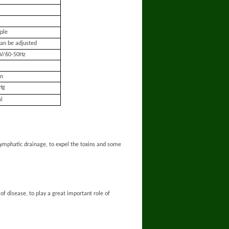
ple
can be adjusted
V/60-50Hz
in
Hg
al
lymphatic drainage, to expel the toxins and some
f disease, to play a great important role of