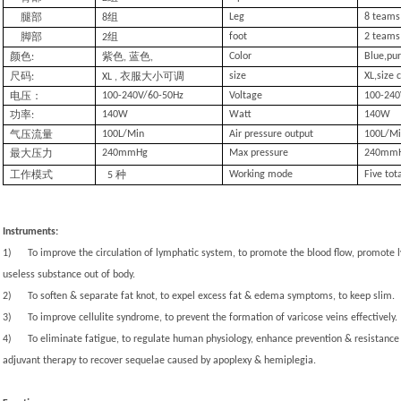
腿部
组
Leg
8 teams
8
脚部
组
foot
2 teams
2
颜色
紫色
蓝色
Color
Blue,pur
:
,
,
尺码
衣服大小可调
size
XL,size 
:
XL ,
电压：
100-240V/60-50Hz
Voltage
100-240
功率
140W
Watt
140W
:
气压流量
100L/Min
Air pressure output
100L/M
最大压力
240mmHg
Max pressure
240mm
工作模式
种
Working mode
Five tot
5
Instruments:
1)
To improve the circulation of lymphatic system, to promote the blood flow, promote 
useless substance out of body.
2)
To soften & separate fat knot, to expel excess fat & edema symptoms, to keep slim.
3)
To improve cellulite syndrome, to prevent the formation of varicose veins effectively.
4)
To eliminate fatigue, to regulate human physiology, enhance prevention & resistance o
adjuvant therapy to recover sequelae caused by apoplexy & hemiplegia.