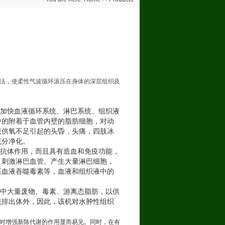
法，使柔性气波循环滚压在身体的深层组织及
，加快血液循环系统、淋巴系统、组织液
中的附着于血管内壁的脂肪细胞，对动
液供氧不足引起的头昏，头痛，四肢冰
充分净化。
生抗体作用，而且具有造血和免疫功能，
，刺激淋巴血管。产生大量淋巴细胞，
至血液吞噬毒素等，血液和组织液中的
集中大量废物、毒素、游离态脂肪，以供
统排出体外，因此，该机对水肿性组织
对增强新陈代谢的作用显而易见。同时，在有