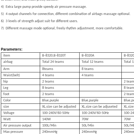
4)
Extra large pump provide speedy air pressure massage.
5)
4 output channels for connection, different combination of airbags massage optional.
6)
3 levels of strength adjust suit for different users.
7)
Different massage mode optional, freely rhythm adjustment, more comfortable.
Parameters:
item
B-8320,B-8320T
B-8320A
B-832
airbag
Total 24 teams
Total 12 teams
Total 
Arm
8teams
8 teams
Waist(belt)
4 teams
4 teams
hip
2 teams
2 tea
Leg
8 teams
8 tea
foot
2 teams
2 tea
Color
Blue,purple
Blue,purple
Blue,p
size
XL,size can be adjusted
XL,size can be adjuseted
XL,siz
Voltage
100-240V/60-50Hz
100-240V/60-50Hz
100-2
Watt
140W
70W
70W
Air pressure output
100L/Min
50L/Min
50L/M
Max pressure
240mmHg
240mmHg
240m