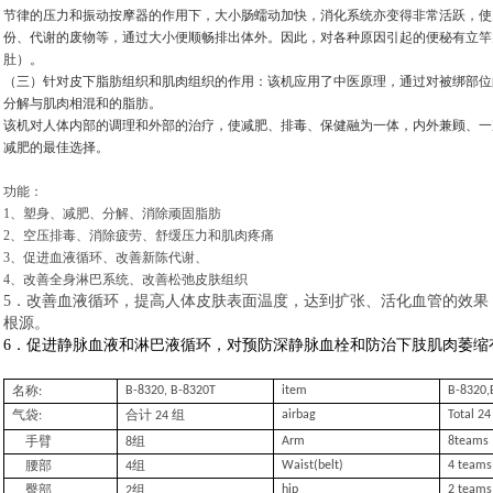
节律的压力和振动按摩器的作用下，大小肠蠕动加快，消化系统亦变得非常活跃，使
份、代谢的废物等，通过大小便顺畅排出体外。因此，对各种原因引起的便秘有立竿
肚）。
（三）针对皮下脂肪组织和肌肉组织的作用：该机应用了中医原理，通过对被绑部位
分解与肌肉相混和的脂肪。
该机对人体内部的调理和外部的治疗，使减肥、排毒、保健融为一体，内外兼顾、一
减肥的最佳选择。
功能：
1
、塑身、减肥、分解、消除顽固脂肪
2
、空压排毒、消除疲劳、舒缓压力和肌肉疼痛
3
、促进血液循环、改善新陈代谢、
4
、改善全身淋巴系统、改善松弛皮肤组织
5
．改善血液循环，提高人体皮肤表面温度，达到扩张、活化血管的效果
根源。
6
．促进静脉血液和淋巴液循环，对预防深静脉血栓和防治下肢肌肉萎缩
名称
B-8320, B-8320T
item
B-8320,
:
气袋
合计
组
airbag
Total 2
:
24
手臂
组
Arm
8teams
8
腰部
组
Waist(belt)
4 teams
4
臀部
组
hip
2 teams
2