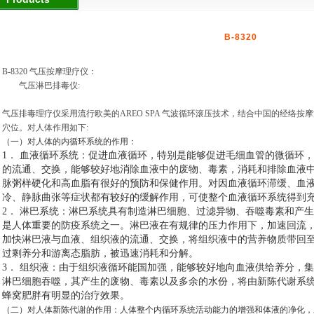
B-8320
B-8320
气压按摩理疗仪：
气压淋巴排毒仪
:
气压排毒理疗仪采用流行欧美的
AREO SPA
气波循环滚压技术，结合中国的经络按摩
穴位。对人体作用如下
:
（一）对人体的内循环系统的作用：
1
． 血液循环系统：促进血液循环，特别是能够促进毛细血管的微循环
的流通、交换，能够较好地消除血液中的废物、毒素，消耗和排除血液
脉粥样硬化和高血脂有很好的预防和保健作用。对因血液循环滞缓、血
冷、静脉曲张等症状都有较好的缓解作用，可使整个血液循环系统得到
2
． 淋巴系统：淋巴系统具有制造淋巴细胞、过滤异物、吞噬毒素和产
是人体重要的防疫系统之一。淋巴液在有规律的压力作用下，加速回流
加快淋巴液与血液、组织液的流通、交换，将组织液中的营养物质带回
过剩养分和游离态脂肪，被迅速消耗和分解。
3
． 组织液：由于组织液循环能国加强，能够较好地向血液供给养分，
淋巴细胞吞噬，其产生的废物、毒素以及多余的水份，将由新陈代谢系
蜂窝肥胖有明显的治疗效果。
（二）对人体新陈代谢的作用：人体整个内循环系统活动能力的增强和体液的净化，