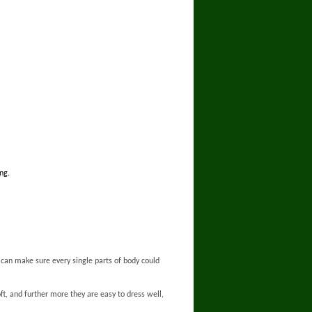
ng.
t can make sure every single parts of body could
ft, and further more they are easy to dress well,