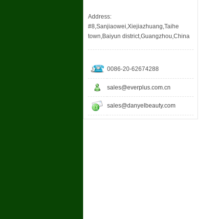
Address:
#8,Sanjiaowei,Xiejiazhuang,Taihe
town,Baiyun district,Guangzhou,China
0086-20-62674288
sales@everplus.com.cn
sales@danyelbeauty.com