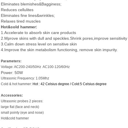
Eliminates blemishes&Bagginess;
Reduces cellulites
Eliminates fine lines&wrinkles;
Relaxes tired muscles
Hot&cold hammer:
1.Accelerate to absorb skin care products
2.Mprove skins with dull and speckles.Shrink pores,improve sensitivity
3.Calm down stress level on sensitive skin
4.Improve the skin metabolism functioning, remove skin impurity.
Parameters:
Voltage: AC200-240/50Hz
AC100-120/60Hz
Power: 50W
Ultrasonic Frequency: 1.05Mhz
Cold & hot hammer:
Hot : 42 Celsius degree / Cold:5 Celsius degree
Accessories:
Ultrasonic probes 2 pieces:
large flat (face and neck)
small pointy (eye and nose)
Hot&cold hammer