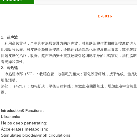
B-8016
1
、超声波
利用高频震动，产生具有深层穿透力的超声波，对肌肤细胞作柔和微细按摩促进人
肌肤吸收营养。对皮肤高频微细按摩，还能达到消除老化细胞及排出毒素，减少皱纹
问题皮肤的治疗，改善。超声波的安全震频还能引起细胞本身的共鸣震动，消耗脂肪
春光泽和弹性。
2
、冷热锤
冷热锤冷部（
5
℃）：收缩血管，改善毛孔粗大；强化胶原纤维，抚平皱纹、鱼尾
细胞活动。
热部：（
42
℃）：放松肌肉，平衡自律神经；刺激血液回圈加速，增加血液中含氧
圈。
Introduction& Functions:
Ultrasonic:
Helps deep penetrating;
Accelerates metabolism;
Stimulates blood&lymph circulations;