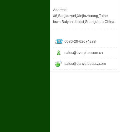
Address:
#8,Sanjiaowei,Xiejiazhuang,Taihe
town,Baiyun district,Guangzhou,China
0086-20-62674288
sales@everplus.com.cn
sales@danyelbeauty.com