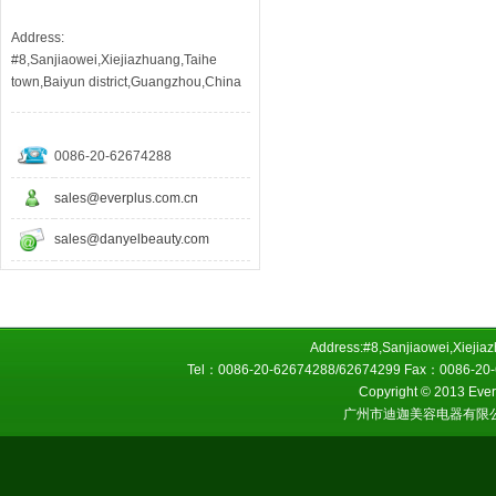
Address:
#8,Sanjiaowei,Xiejiazhuang,Taihe
town,Baiyun district,Guangzhou,China
0086-20-62674288
sales@everplus.com.cn
sales@danyelbeauty.com
Address:#8,Sanjiaowei,Xiejiaz
Tel：0086-20-62674288/62674299 Fax：0086-20-6
Copyright © 2013 Everp
广州市迪迦美容电器有限公