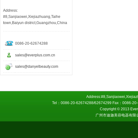
Address:
#8,Sanjiaowei,Xiejiazhuang,Taihe
town,Baiyun district,Guangzhou,China
0086-20-62674288
sales@everplus.com.cn
sales@danyelbeauty.com
Address:#8,Sanjiaowei,Xiejiaz
Tel：0086-20-62674288/62674299 Fax：0086-20-6
Copyright © 2013 Everp
广州市迪迦美容电器有限公