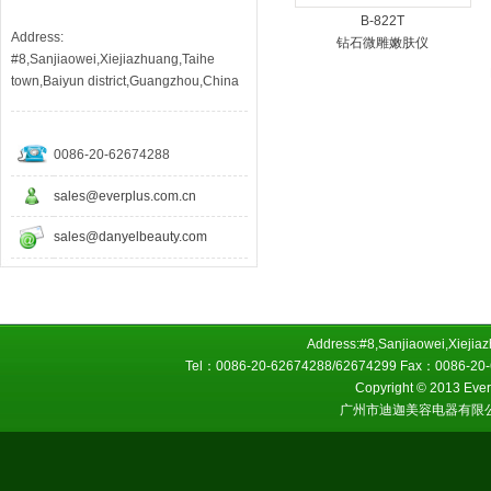
B-822T
Address:
钻石微雕嫩肤仪
#8,Sanjiaowei,Xiejiazhuang,Taihe
town,Baiyun district,Guangzhou,China
0086-20-62674288
sales@everplus.com.cn
sales@danyelbeauty.com
Address:#8,Sanjiaowei,Xiejiaz
Tel：0086-20-62674288/62674299 Fax：0086-20-6
Copyright © 2013 Everp
广州市迪迦美容电器有限公